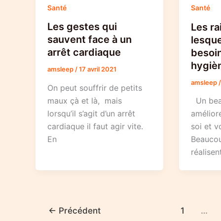
Santé
Santé
Les gestes qui
Les ra
sauvent face à un
lesque
arrêt cardiaque
besoi
hygiè
amsleep
/
17 avril 2021
amsleep
On peut souffrir de petits
maux çà et là, mais
Un beau
lorsqu’il s’agit d’un arrêt
amélior
cardiaque il faut agir vite.
soi et v
En
Beaucou
réalisen
←
Précédent
1
…