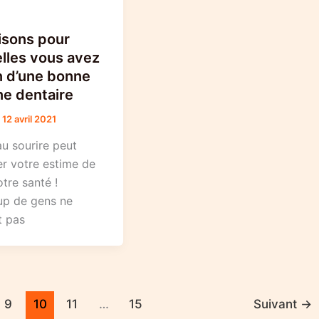
isons pour
lles vous avez
n d’une bonne
ne dentaire
/
12 avril 2021
 sourire peut
er votre estime de
otre santé !
p de gens ne
t pas
9
10
11
…
15
Suivant
→