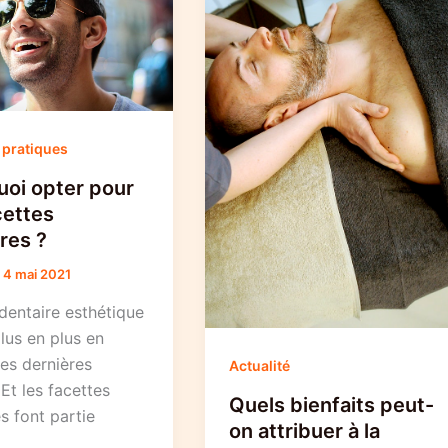
 pratiques
uoi opter pour
cettes
res ?
/
4 mai 2021
dentaire esthétique
lus en plus en
es dernières
Actualité
Et les facettes
Quels bienfaits peut-
s font partie
on attribuer à la